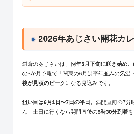
2026年あじさい開花カ
鎌倉のあじさいは、例年
5月下旬に咲き始め、
の3か月予報で「関東の6月は平年並みの気温
後が見頃のピーク
になる見込みです。
狙い目は6月1日〜7日の平日
。満開直前の7分
ん。土日に行くなら開門直後の
8時30分到着
を