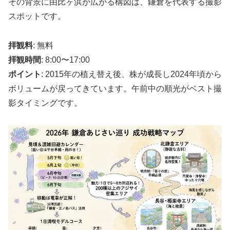
その背景に由比ヶ浜が広がる構図は、鎌倉を代表する撮影
スポットです。
拝観料
: 無料
拝観時間
: 8:00〜17:00
ポイント
: 2015年の植え替え後、株が成長し2024年頃から
ボリュームが戻ってきています。午前中の順光がベスト撮
影タイミングです。