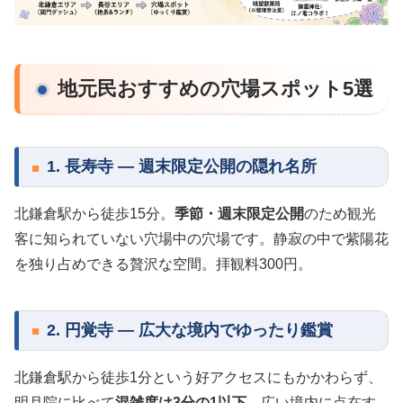
地元民おすすめの穴場スポット5選
1. 長寿寺 — 週末限定公開の隠れ名所
北鎌倉駅から徒歩15分。
季節・週末限定公開
のため観光
客に知られていない穴場中の穴場です。静寂の中で紫陽花
を独り占めできる贅沢な空間。拝観料300円。
2. 円覚寺 — 広大な境内でゆったり鑑賞
北鎌倉駅から徒歩1分という好アクセスにもかかわらず、
明月院に比べて
混雑度は3分の1以下
。広い境内に点在す