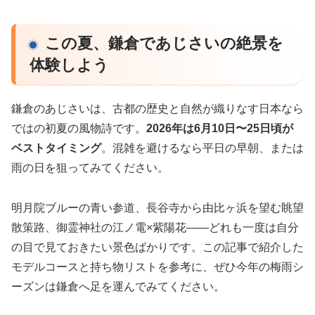
この夏、鎌倉であじさいの絶景を
体験しよう
鎌倉のあじさいは、古都の歴史と自然が織りなす日本なら
ではの初夏の風物詩です。
2026年は6月10日〜25日頃が
ベストタイミング
。混雑を避けるなら平日の早朝、または
雨の日を狙ってみてください。
明月院ブルーの青い参道、長谷寺から由比ヶ浜を望む眺望
散策路、御霊神社の江ノ電×紫陽花——どれも一度は自分
の目で見ておきたい景色ばかりです。この記事で紹介した
モデルコースと持ち物リストを参考に、ぜひ今年の梅雨シ
ーズンは鎌倉へ足を運んでみてください。