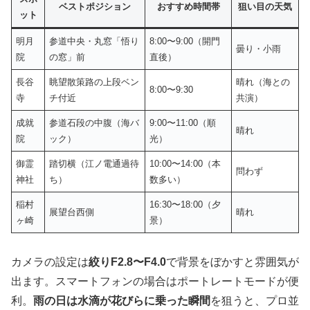
ベストポジション
おすすめ時間帯
狙い目の天気
ット
明月
参道中央・丸窓「悟り
8:00〜9:00（開門
曇り・小雨
院
の窓」前
直後）
長谷
眺望散策路の上段ベン
晴れ（海との
8:00〜9:30
寺
チ付近
共演）
成就
参道石段の中腹（海バ
9:00〜11:00（順
晴れ
院
ック）
光）
御霊
踏切横（江ノ電通過待
10:00〜14:00（本
問わず
神社
ち）
数多い）
稲村
16:30〜18:00（夕
展望台西側
晴れ
ヶ崎
景）
カメラの設定は
絞りF2.8〜F4.0
で背景をぼかすと雰囲気が
出ます。スマートフォンの場合はポートレートモードが便
利。
雨の日は水滴が花びらに乗った瞬間
を狙うと、プロ並