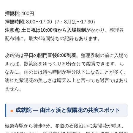
拝観料
: 400円
拝観時間
: 8:00〜17:00（7・8月は〜17:30）
注意点
:
土日祝は10:00頃から入場規制
がかかり、整理券
配布制に。最大4時間待ちの記録もあります。
攻略法は
平日の開門直後8:00到着
。整理券制の前に入場で
きれば、散策路をゆっくり30分かけて鑑賞できます。ち
なみに、雨の日は待ち時間が半分以下になることが多く、
濡れた紫陽花の美しさは晴天以上と言っても過言ではあり
ません。
成就院 — 由比ヶ浜と紫陽花の共演スポット
極楽寺駅から徒歩3分。参道の石段沿いに紫陽花が咲き、