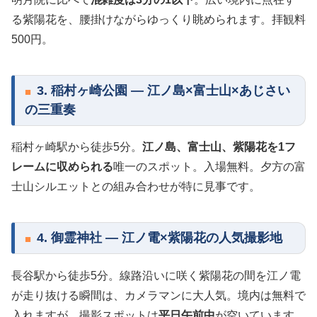
る紫陽花を、腰掛けながらゆっくり眺められます。拝観料
500円。
3. 稲村ヶ崎公園 — 江ノ島×富士山×あじさい
の三重奏
稲村ヶ崎駅から徒歩5分。
江ノ島、富士山、紫陽花を1フ
レームに収められる
唯一のスポット。入場無料。夕方の富
士山シルエットとの組み合わせが特に見事です。
4. 御霊神社 — 江ノ電×紫陽花の人気撮影地
長谷駅から徒歩5分。線路沿いに咲く紫陽花の間を江ノ電
が走り抜ける瞬間は、カメラマンに大人気。境内は無料で
入れますが、撮影スポットは
平日午前中
が空いています。