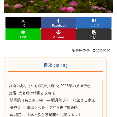
X
Facebook
はてブ
LINE
Pinterest
コピー
2026.05.08
2026.06.08
目次
鎌倉のあじさいが特別な理由と2026年の見頃予想
定番3大名所の特徴と攻略法
明月院（あじさい寺）— 明月院ブルーに染まる参道
長谷寺 — 由比ヶ浜を一望する眺望散策路
成就院 — 由比ヶ浜と紫陽花の共演スポット