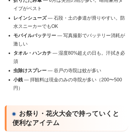
折りたたみ傘
— 6月は突然の雨が多い。晴雨兼用タ
イプがベスト
レインシューズ
— 石段・土の参道が滑りやすい。防
水スニーカーでもOK
モバイルバッテリー
— 写真撮影でバッテリー消耗が
激しい
タオル・ハンカチ
— 湿度80%超えの日も。汗拭き必
須
虫除けスプレー
— 谷戸の寺院は蚊が多い
小銭
— 拝観料は現金のみの寺院が多い（200〜500
円）
お祭り・花火大会で持っていくと
便利なアイテム