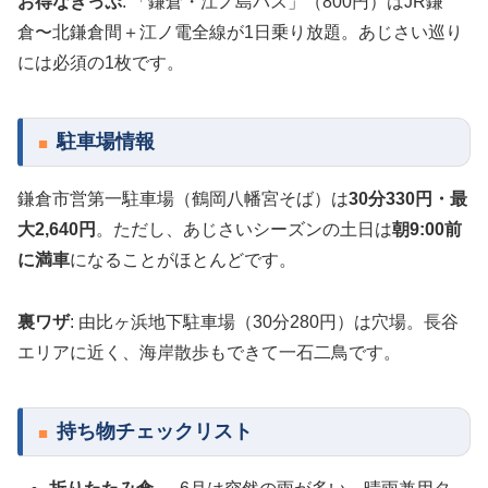
お得なきっぷ
: 「鎌倉・江ノ島パス」（800円）はJR鎌
倉〜北鎌倉間＋江ノ電全線が1日乗り放題。あじさい巡り
には必須の1枚です。
駐車場情報
鎌倉市営第一駐車場（鶴岡八幡宮そば）は
30分330円・最
大2,640円
。ただし、あじさいシーズンの土日は
朝9:00前
に満車
になることがほとんどです。
裏ワザ
: 由比ヶ浜地下駐車場（30分280円）は穴場。長谷
エリアに近く、海岸散歩もできて一石二鳥です。
持ち物チェックリスト