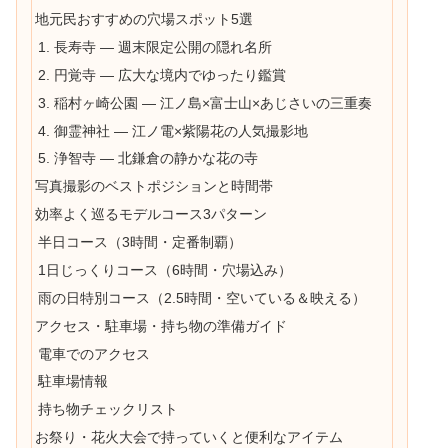
地元民おすすめの穴場スポット5選
1. 長寿寺 — 週末限定公開の隠れ名所
2. 円覚寺 — 広大な境内でゆったり鑑賞
3. 稲村ヶ崎公園 — 江ノ島×富士山×あじさいの三重奏
4. 御霊神社 — 江ノ電×紫陽花の人気撮影地
5. 浄智寺 — 北鎌倉の静かな花の寺
写真撮影のベストポジションと時間帯
効率よく巡るモデルコース3パターン
半日コース（3時間・定番制覇）
1日じっくりコース（6時間・穴場込み）
雨の日特別コース（2.5時間・空いている＆映える）
アクセス・駐車場・持ち物の準備ガイド
電車でのアクセス
駐車場情報
持ち物チェックリスト
お祭り・花火大会で持っていくと便利なアイテム