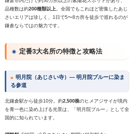
鎌倉市内だけで約50カ所以上の紫陽花スポットがあり、
品種数は約
200種類以上
。全国でもこれほど密集したあじ
さいエリアは珍しく、1日で5〜8カ所を徒歩で巡れるのが
鎌倉ならではの魅力です。
定番3大名所の特徴と攻略法
明月院（あじさい寺）— 明月院ブルーに染ま
る参道
北鎌倉駅から徒歩10分。約
2,500株
のヒメアジサイが境内
を青一色に染め上げる光景は、「明月院ブルー」として全
国的に知られています。