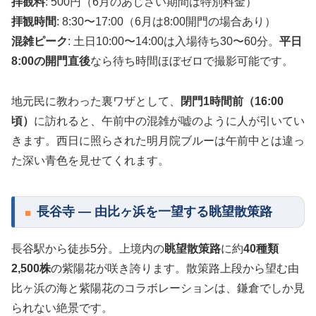
拝観料
: 500円（6月のあじさい期間は特別料金）
拝観時間
: 8:30〜17:00（6月は8:00開門の場合あり）
混雑ピーク
: 土日10:00〜14:00は入場待ち30〜60分。
平日
8:00の開門直後
なら待ち時間ほぼゼロで撮影可能です。
地元民に教わった裏ワザとして、
閉門1時間前（16:00
頃）
に訪れると、午前中の混雑が嘘のように人が引いてい
きます。西日に照らされた明月院ブルーは午前中とは違っ
た深い青色を見せてくれます。
長谷寺 — 由比ヶ浜を一望する眺望散策路
長谷駅から徒歩5分。上境内の
眺望散策路
に約
40種類
2,500株
の紫陽花が咲き誇ります。散策路上段から望む由
比ヶ浜の海と紫陽花のコラボレーションは、鎌倉でしか見
られない絶景です。