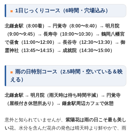
1日じっくりコース（6時間・穴場込み）
北鎌倉駅（8:00着）→ 円覚寺（8:00〜8:40）→ 明月院
（9:00〜9:45）→ 長寿寺（10:00〜10:30）→ 鶴岡八幡宮
で昼食（11:00〜12:00）→ 長谷寺（12:30〜13:30）→ 御
霊神社（13:45〜14:15）→ 成就院（14:30〜15:00）
雨の日特別コース（2.5時間・空いている＆映
える）
北鎌倉駅 → 明月院（雨天時は待ち時間半減）→ 円覚寺
（屋根付き休憩所あり）→ 鎌倉駅周辺カフェで休憩
意外と知られていませんが、
紫陽花は雨の日こそ最も美し
い
花。水分を含んだ花弁の発色は晴天時より鮮やかで、雨