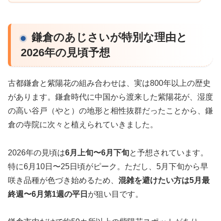
鎌倉のあじさいが特別な理由と
2026年の見頃予想
古都鎌倉と紫陽花の組み合わせは、実は800年以上の歴史
があります。鎌倉時代に中国から渡来した紫陽花が、湿度
の高い谷戸（やと）の地形と相性抜群だったことから、鎌
倉の寺院に次々と植えられていきました。
2026年の見頃は
6月上旬〜6月下旬
と予想されています。
特に6月10日〜25日頃がピーク。ただし、5月下旬から早
咲き品種が色づき始めるため、
混雑を避けたい方は5月最
終週〜6月第1週の平日
が狙い目です。