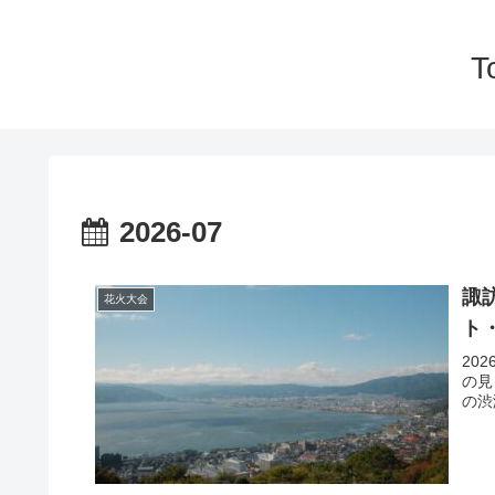
T
2026-07
諏
花火大会
ト
20
の見
の渋