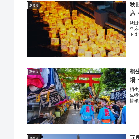
秋
夏祭り
席
秋田
料席
トま
桐
夏祭り
場
桐生
生織
情報
五
夏祭り