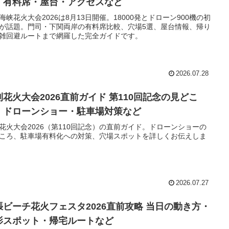
・有料席・屋台・アクセスなど
海峡花火大会2026は8月13日開催。18000発とドローン900機の初
が話題。門司・下関両岸の有料席比較、穴場5選、屋台情報、帰り
雑回避ルートまで網羅した完全ガイドです。
2026.07.28
利花火大会2026直前ガイド 第110回記念の見どこ
・ドローンショー・駐車場対策など
花火大会2026（第110回記念）の直前ガイド。ドローンショーの
ころ、駐車場有料化への対策、穴場スポットを詳しくお伝えしま
2026.07.27
張ビーチ花火フェスタ2026直前攻略 当日の動き方・
影スポット・帰宅ルートなど