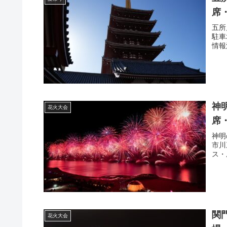
席
五所
駐車
情報
神
花火大会
席
神明
市川
ス・
関
花火大会