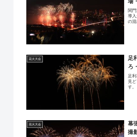
場
関門
導入
の混
足
花火大会
ろ
足利
見ど
す。
幕
花火大会
撮