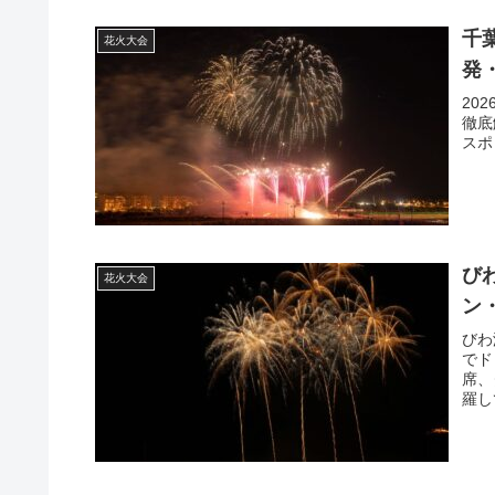
千葉
花火大会
発
20
徹底
スポ
び
花火大会
ン
びわ
でド
席、
羅し