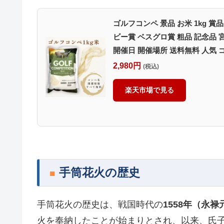
ゴルフコンペ 景品 お米 1kg 
ビー賞 ベスグロ賞 粗品 記念品
開催日 開催場所 送料無料 人気 
2,980円
(税込)
楽天市場で見る
手筒花火の歴史
手筒花火の歴史は、戦国時代の
1558年（永禄
火を奉納したことが始まりとされ、以来、氏