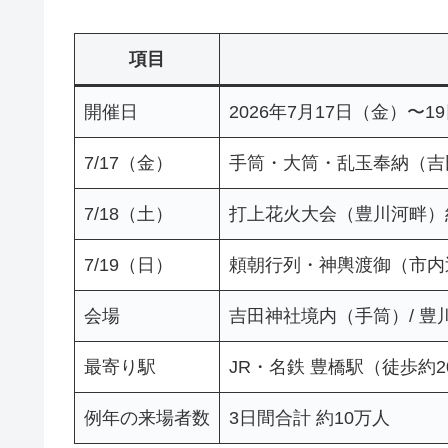
項目
開催日
2026年7月17日（金）〜1
7/17（金）
手筒・大筒・乱玉奉納（吉田
7/18（土）
打上花火大会（豊川河畔）約12
7/19（日）
頼朝行列・神輿渡御（市内
会場
吉田神社境内（手筒）/ 豊
最寄り駅
JR・名鉄 豊橋駅（徒歩約2
例年の来場者数
3日間合計 約10万人