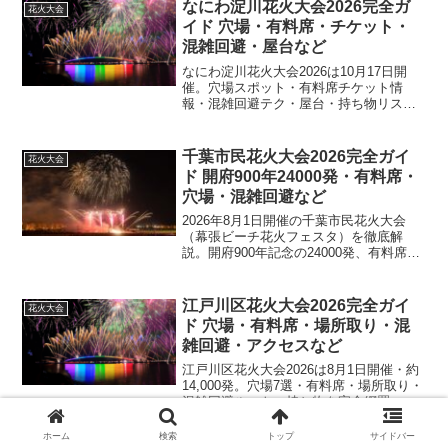
なにわ淀川花火大会2026完全ガ
花火大会
イド 穴場・有料席・チケット・
混雑回避・屋台など
なにわ淀川花火大会2026は10月17日開
催。穴場スポット・有料席チケット情
報・混雑回避テク・屋台・持ち物リスト
を網羅した完全ガイドです。
千葉市民花火大会2026完全ガイ
花火大会
ド 開府900年24000発・有料席・
穴場・混雑回避など
2026年8月1日開催の千葉市民花火大会
（幕張ビーチ花火フェスタ）を徹底解
説。開府900年記念の24000発、有料席19
種の料金比較、穴場スポット、混雑回避
ルートまで網羅。
江戸川区花火大会2026完全ガイ
花火大会
ド 穴場・有料席・場所取り・混
雑回避・アクセスなど
江戸川区花火大会2026は8月1日開催・約
14,000発。穴場7選・有料席・場所取り・
混雑回避ルート・持ち物を完全網羅。
ホーム
検索
トップ
サイドバー