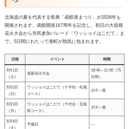
北海道の夏を代表する祭典「函館港まつり」が2026年も
開催されます。函館開港167周年を記念し、初日の大規模
花火大会から市民参加パレード「ワッショイはこだて」ま
で、5日間にわたって港町が熱気に包まれます。
日程
イベント
時間
8月1日
19:45～21:00（75
道新花火大会
（土）
分間）
8月2日
ワッショイはこだて（十字街・松風
夕方～夜
（日）
コース）
8月3日
ワッショイはこだて（千代台・五稜
夕方～夜
（月）
郭コース）
8月4日
予備日
—
（火）