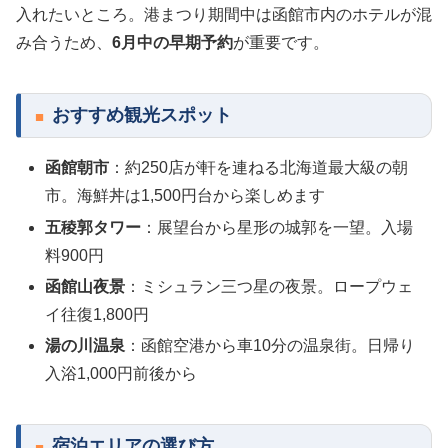
入れたいところ。港まつり期間中は函館市内のホテルが混
み合うため、
6月中の早期予約
が重要です。
おすすめ観光スポット
函館朝市
：約250店が軒を連ねる北海道最大級の朝
市。海鮮丼は1,500円台から楽しめます
五稜郭タワー
：展望台から星形の城郭を一望。入場
料900円
函館山夜景
：ミシュラン三つ星の夜景。ロープウェ
イ往復1,800円
湯の川温泉
：函館空港から車10分の温泉街。日帰り
入浴1,000円前後から
宿泊エリアの選び方