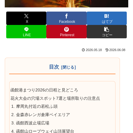
X
Facebook
はてブ
LINE
Pinterest
コピー
2026.05.18
2026.06.08
目次
函館港まつり2026の日程と見どころ
花火大会の穴場スポット7選と場所取りの注意点
1. 摩周丸付近の若松ふ頭
2. 金森赤レンガ倉庫ベイエリア
3. 函館西波止場広場
4. 函館山ロープウェイ山頂展望台