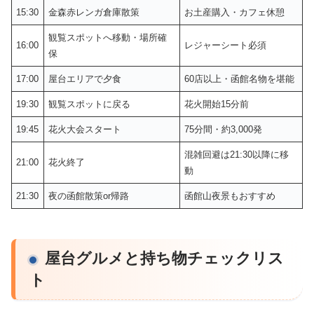
15:30
金森赤レンガ倉庫散策
お土産購入・カフェ休憩
観覧スポットへ移動・場所確
16:00
レジャーシート必須
保
17:00
屋台エリアで夕食
60店以上・函館名物を堪能
19:30
観覧スポットに戻る
花火開始15分前
19:45
花火大会スタート
75分間・約3,000発
混雑回避は21:30以降に移
21:00
花火終了
動
21:30
夜の函館散策or帰路
函館山夜景もおすすめ
屋台グルメと持ち物チェックリス
ト