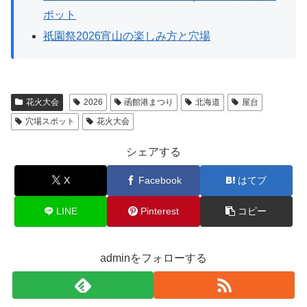
ポット
祇園祭2026宵山の楽しみ方と穴場
花火大会
2026
函館港まつり
北海道
屋台
穴場スポット
花火大会
シェアする
X
Facebook
はてブ
LINE
Pinterest
コピー
adminをフォローする