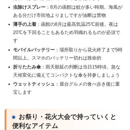
虫除けスプレー
：8月の函館は蚊が多い時期。海風が
ある分だけ市街地よりましですが油断は禁物
薄手の上着
：函館の8月は最高気温25℃前後。夜は
20℃を下回ることもあるため羽織れるものが必須で
す
モバイルバッテリー
：場所取りから花火終了まで5時
間以上。スマホのバッテリー切れは致命的
折りたたみ傘
：雨天順延の判断は当日15時頃。急な
天候変化に備えてコンパクトな傘を持参しましょう
ウェットティッシュ
：屋台グルメの食べ歩き後に重
宝します
お祭り・花火大会で持っていくと
便利なアイテム