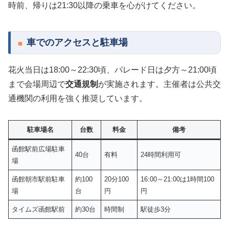
時前、帰りは21:30以降の乗車を心がけてください。
車でのアクセスと駐車場
花火当日は18:00～22:30頃、パレード日は夕方～21:00頃
まで会場周辺で
交通規制
が実施されます。主催者は公共交
通機関の利用を強く推奨しています。
駐車場名
台数
料金
備考
函館駅前広場駐車
40台
有料
24時間利用可
場
函館朝市駅前駐車
約100
20分100
16:00～21:00は1時間100
場
台
円
円
タイムズ函館駅前
約30台
時間制
駅徒歩3分